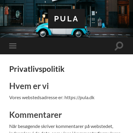
PULA
Toggle
Toggle
search
mobile
field
menu
Privatlivspolitik
Hvem er vi
Vores webstedsadresse er: https://pula.dk
Kommentarer
Når besøgende skriver kommentarer på webstedet,