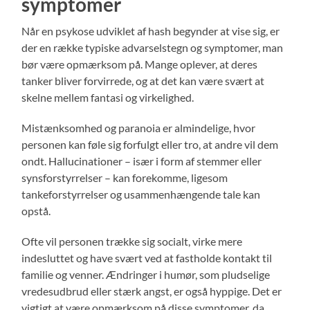
symptomer
Når en psykose udviklet af hash begynder at vise sig, er
der en række typiske advarselstegn og symptomer, man
bør være opmærksom på. Mange oplever, at deres
tanker bliver forvirrede, og at det kan være svært at
skelne mellem fantasi og virkelighed.
Mistænksomhed og paranoia er almindelige, hvor
personen kan føle sig forfulgt eller tro, at andre vil dem
ondt. Hallucinationer – især i form af stemmer eller
synsforstyrrelser – kan forekomme, ligesom
tankeforstyrrelser og usammenhængende tale kan
opstå.
Ofte vil personen trække sig socialt, virke mere
indesluttet og have svært ved at fastholde kontakt til
familie og venner. Ændringer i humør, som pludselige
vredesudbrud eller stærk angst, er også hyppige. Det er
vigtigt at være opmærksom på disse symptomer, da