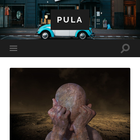
PULA
Toggle
Toggle
search
mobile
field
menu