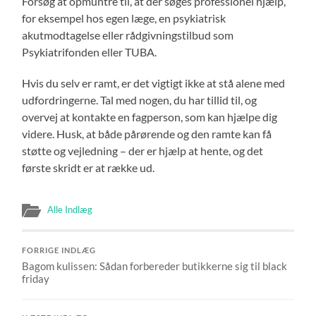
Forsøg at opmuntre til, at der søges professionel hjælp,
for eksempel hos egen læge, en psykiatrisk
akutmodtagelse eller rådgivningstilbud som
Psykiatrifonden eller TUBA.
Hvis du selv er ramt, er det vigtigt ikke at stå alene med
udfordringerne. Tal med nogen, du har tillid til, og
overvej at kontakte en fagperson, som kan hjælpe dig
videre. Husk, at både pårørende og den ramte kan få
støtte og vejledning – der er hjælp at hente, og det
første skridt er at række ud.
Alle Indlæg
FORRIGE INDLÆG
Bagom kulissen: Sådan forbereder butikkerne sig til black
friday