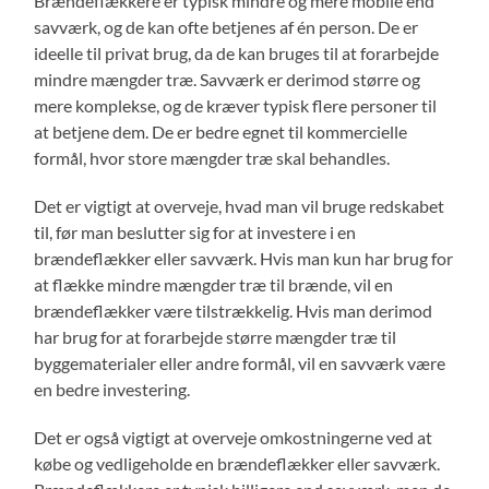
Brændeflækkere er typisk mindre og mere mobile end
savværk, og de kan ofte betjenes af én person. De er
ideelle til privat brug, da de kan bruges til at forarbejde
mindre mængder træ. Savværk er derimod større og
mere komplekse, og de kræver typisk flere personer til
at betjene dem. De er bedre egnet til kommercielle
formål, hvor store mængder træ skal behandles.
Det er vigtigt at overveje, hvad man vil bruge redskabet
til, før man beslutter sig for at investere i en
brændeflækker eller savværk. Hvis man kun har brug for
at flække mindre mængder træ til brænde, vil en
brændeflækker være tilstrækkelig. Hvis man derimod
har brug for at forarbejde større mængder træ til
byggematerialer eller andre formål, vil en savværk være
en bedre investering.
Det er også vigtigt at overveje omkostningerne ved at
købe og vedligeholde en brændeflækker eller savværk.