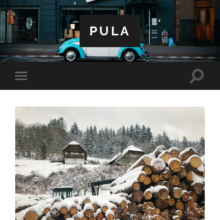
PULA
Toggle
Toggle
search
mobile
field
menu