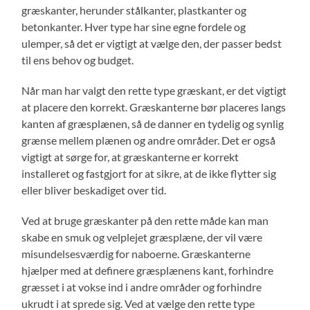
græskanter, herunder stålkanter, plastkanter og
betonkanter. Hver type har sine egne fordele og
ulemper, så det er vigtigt at vælge den, der passer bedst
til ens behov og budget.
Når man har valgt den rette type græskant, er det vigtigt
at placere den korrekt. Græskanterne bør placeres langs
kanten af græsplænen, så de danner en tydelig og synlig
grænse mellem plænen og andre områder. Det er også
vigtigt at sørge for, at græskanterne er korrekt
installeret og fastgjort for at sikre, at de ikke flytter sig
eller bliver beskadiget over tid.
Ved at bruge græskanter på den rette måde kan man
skabe en smuk og velplejet græsplæne, der vil være
misundelsesværdig for naboerne. Græskanterne
hjælper med at definere græsplænens kant, forhindre
græsset i at vokse ind i andre områder og forhindre
ukrudt i at sprede sig. Ved at vælge den rette type