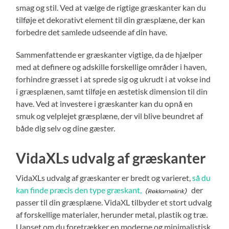
smag og stil. Ved at vælge de rigtige græskanter kan du
tilføje et dekorativt element til din græsplæne, der kan
forbedre det samlede udseende af din have.
Sammenfattende er græskanter vigtige, da de hjælper
med at definere og adskille forskellige områder i haven,
forhindre græsset i at sprede sig og ukrudt i at vokse ind
i græsplænen, samt tilføje en æstetisk dimension til din
have. Ved at investere i græskanter kan du opnå en
smuk og velplejet græsplæne, der vil blive beundret af
både dig selv og dine gæster.
VidaXLs udvalg af græskanter
VidaXLs udvalg af græskanter er bredt og varieret,
så du
kan finde præcis den type græskant,
der
passer til din græsplæne. VidaXL tilbyder et stort udvalg
af forskellige materialer, herunder metal, plastik og træ.
Uanset om du foretrækker en moderne og minimalistisk