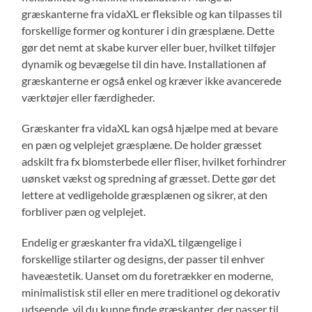
græskanterne fra vidaXL er fleksible og kan tilpasses til
forskellige former og konturer i din græsplæne. Dette
gør det nemt at skabe kurver eller buer, hvilket tilføjer
dynamik og bevægelse til din have. Installationen af
græskanterne er også enkel og kræver ikke avancerede
værktøjer eller færdigheder.
Græskanter fra vidaXL kan også hjælpe med at bevare
en pæn og velplejet græsplæne. De holder græsset
adskilt fra fx blomsterbede eller fliser, hvilket forhindrer
uønsket vækst og spredning af græsset. Dette gør det
lettere at vedligeholde græsplænen og sikrer, at den
forbliver pæn og velplejet.
Endelig er græskanter fra vidaXL tilgængelige i
forskellige stilarter og designs, der passer til enhver
haveæstetik. Uanset om du foretrækker en moderne,
minimalistisk stil eller en mere traditionel og dekorativ
udseende, vil du kunne finde græskanter, der passer til