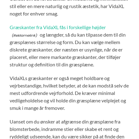
stil eller en mere naturlig og rustik æstetik, har VidaXL
noget for enhver smag.
Græskanter fra VidaXL fås i forskellige højder
og længder, så du kan tilpasse dem til din
græsplænes størrelse og form. Du kan vælge mellem
diskrete græskanter, der næsten er usynlige, når de er
placeret, eller mere markante græskanter, der tilføjer
struktur og definition til din græsplæne.
VidaXLs græskanter er også meget holdbare og
vejrbestandige, hvilket betyder, at de kan modstå selv de
mest udfordrende vejrforhold. De kræver minimal
vedligeholdelse og vil holde din græsplæne velplejet og
smuk i mange år fremover.
Uanset om du ønsker at afgrænse din græsplæne fra
blomsterbede, indramme stier eller skabe et rent og
ryddeligt udseende, kan du være sikker på at finde den