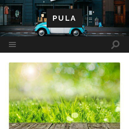
PULA
Toggle
Toggle
search
mobile
field
menu