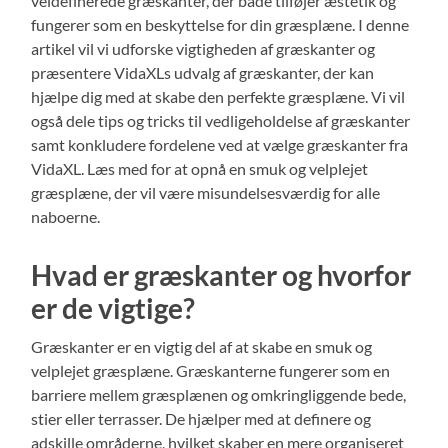
veldefinerede græskanter, der både tilføjer æstetik og
fungerer som en beskyttelse for din græsplæne. I denne
artikel vil vi udforske vigtigheden af græskanter og
præsentere VidaXLs udvalg af græskanter, der kan
hjælpe dig med at skabe den perfekte græsplæne. Vi vil
også dele tips og tricks til vedligeholdelse af græskanter
samt konkludere fordelene ved at vælge græskanter fra
VidaXL. Læs med for at opnå en smuk og velplejet
græsplæne, der vil være misundelsesværdig for alle
naboerne.
Hvad er græskanter og hvorfor
er de vigtige?
Græskanter er en vigtig del af at skabe en smuk og
velplejet græsplæne. Græskanterne fungerer som en
barriere mellem græsplænen og omkringliggende bede,
stier eller terrasser. De hjælper med at definere og
adskille områderne, hvilket skaber en mere organiseret