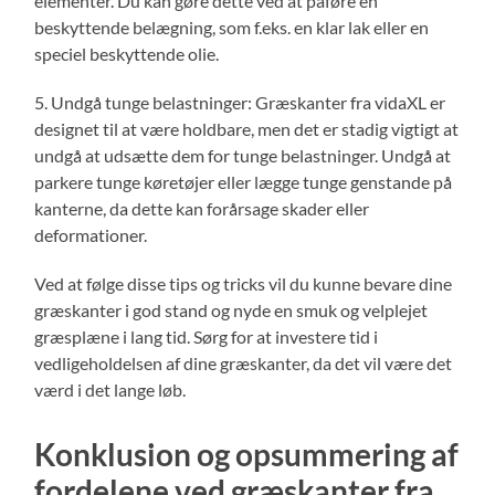
elementer. Du kan gøre dette ved at påføre en
beskyttende belægning, som f.eks. en klar lak eller en
speciel beskyttende olie.
5. Undgå tunge belastninger: Græskanter fra vidaXL er
designet til at være holdbare, men det er stadig vigtigt at
undgå at udsætte dem for tunge belastninger. Undgå at
parkere tunge køretøjer eller lægge tunge genstande på
kanterne, da dette kan forårsage skader eller
deformationer.
Ved at følge disse tips og tricks vil du kunne bevare dine
græskanter i god stand og nyde en smuk og velplejet
græsplæne i lang tid. Sørg for at investere tid i
vedligeholdelsen af dine græskanter, da det vil være det
værd i det lange løb.
Konklusion og opsummering af
fordelene ved græskanter fra