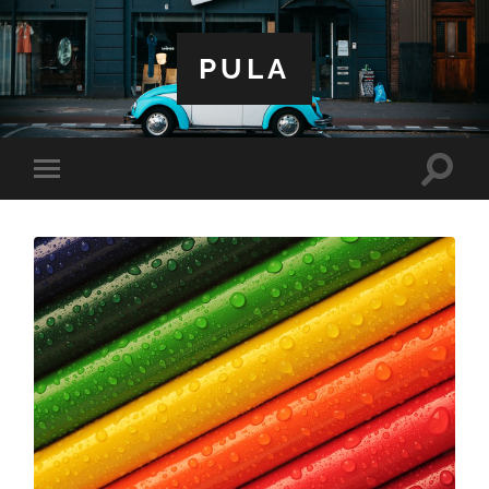
PULA
Toggle
Toggle
search
mobile
field
menu