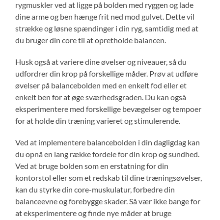
rygmuskler ved at ligge på bolden med ryggen og lade
dine arme og ben hænge frit ned mod gulvet. Dette vil
strække og løsne spændinger i din ryg, samtidig med at
du bruger din core til at opretholde balancen.
Husk også at variere dine øvelser og niveauer, så du
udfordrer din krop på forskellige måder. Prøv at udføre
øvelser på balancebolden med en enkelt fod eller et
enkelt ben for at øge sværhedsgraden. Du kan også
eksperimentere med forskellige bevægelser og tempoer
for at holde din træning varieret og stimulerende.
Ved at implementere balancebolden i din dagligdag kan
du opnå en lang række fordele for din krop og sundhed.
Ved at bruge bolden som en erstatning for din
kontorstol eller som et redskab til dine træningsøvelser,
kan du styrke din core-muskulatur, forbedre din
balanceevne og forebygge skader. Så vær ikke bange for
at eksperimentere og finde nye måder at bruge