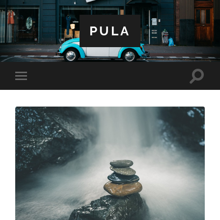
PULA
Toggle
Toggle
search
mobile
field
menu