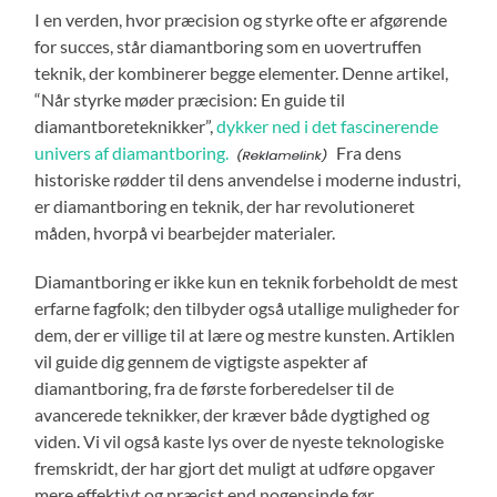
I en verden, hvor præcision og styrke ofte er afgørende
for succes, står diamantboring som en uovertruffen
teknik, der kombinerer begge elementer. Denne artikel,
“Når styrke møder præcision: En guide til
diamantboreteknikker”,
dykker ned i det fascinerende
univers af diamantboring.
Fra dens
historiske rødder til dens anvendelse i moderne industri,
er diamantboring en teknik, der har revolutioneret
måden, hvorpå vi bearbejder materialer.
Diamantboring er ikke kun en teknik forbeholdt de mest
erfarne fagfolk; den tilbyder også utallige muligheder for
dem, der er villige til at lære og mestre kunsten. Artiklen
vil guide dig gennem de vigtigste aspekter af
diamantboring, fra de første forberedelser til de
avancerede teknikker, der kræver både dygtighed og
viden. Vi vil også kaste lys over de nyeste teknologiske
fremskridt, der har gjort det muligt at udføre opgaver
mere effektivt og præcist end nogensinde før.