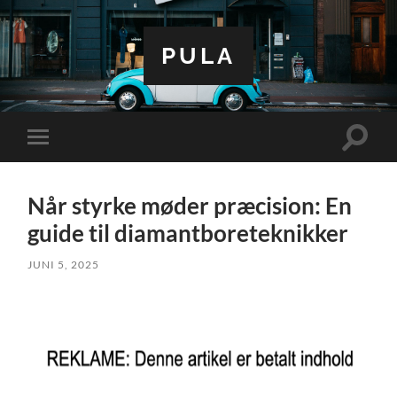
PULA
Toggle
Toggle
search
mobile
field
menu
Når styrke møder præcision: En
guide til diamantboreteknikker
JUNI 5, 2025