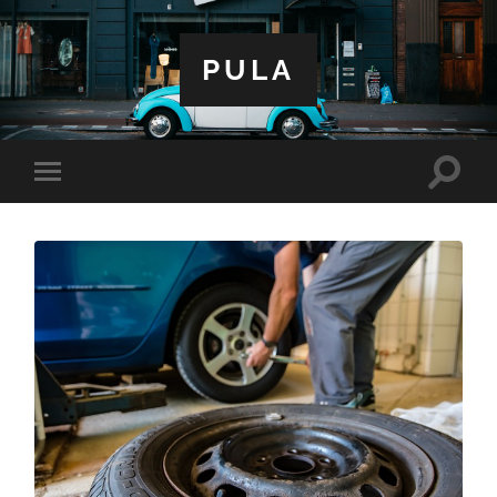
PULA
Toggle
Toggle
search
mobile
field
menu