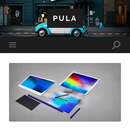
PULA
Toggle
Toggle
search
mobile
field
menu