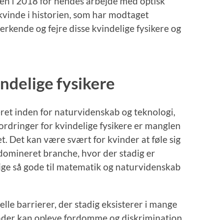
en i 2018 for hendes arbejde med optisk
 kvinde i historien, som har modtaget
t erkende og fejre disse kvindelige fysikere og
ndelige fysikere
ret inden for naturvidenskab og teknologi,
fordringer for kvindelige fysikere er manglen
t. Det kan være svært for kvinder at føle sig
 domineret branche, hvor der stadig er
lige så gode til matematik og naturvidenskab
lle barrierer, der stadig eksisterer i mange
inder kan opleve fordomme og diskrimination