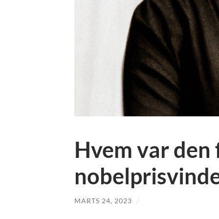
Hvem var den f
nobelprisvinder
MARTS 24, 2023
/