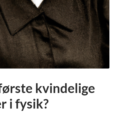
ørste kvindelige
 i fysik?