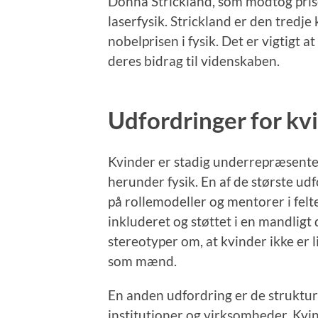
Donna Strickland, som modtog pris
laserfysik. Strickland er den tredje
nobelprisen i fysik. Det er vigtigt a
deres bidrag til videnskaben.
Udfordringer for kvi
Kvinder er stadig underrepræsente
herunder fysik. En af de største ud
på rollemodeller og mentorer i felte
inkluderet og støttet i en mandligt
stereotyper om, at kvinder ikke er 
som mænd.
En anden udfordring er de strukture
institutioner og virksomheder. Kv